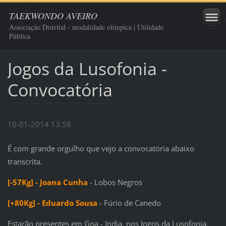
TAEKWONDO AVEIRO
Associação Distrital - modalidade olímpica | Utilidade
Pública
Jogos da Lusofonia -
Convocatória
10-01-2014 13:58
É com grande orgulho que vejo a convocatória abaixo
transcrita.
[-57Kg] - Joana Cunha
- Lobos Negros
[+80Kg] - Eduardo Sousa
- Fúrio de Canedo
Estarão presentes em Goa - India, nos Jogos da Lusofonia.