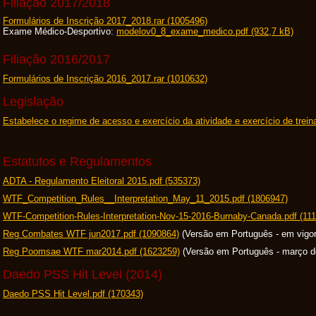
Filiação 2017/2018
Formulários de Inscrição 2017_2018.rar (1005496)
Exame Médico-Desportivo:
modelov0_8_exame_medico.pdf (932,7 kB)
Filiação 2016/2017
Formulários de Inscrição 2016_2017.rar (1010632)
Legislação
Estabelece o regime de acesso e exercício da atividade e exercício de trein
Estatutos e Regulamentos
ADTA - Regulamento Eleitoral 2015.pdf (535373)
WTF_Competition_Rules__Interpretation_May_11_2015.pdf (1806947)
WTF-Competition-Rules-Interpretation-Nov-15-2016-Burnaby-Canada.pdf (11
Reg Combates WTF jun2017.pdf (1090864)
(Versão em Português - em vigor 
Reg Poomsae WTF mar2014.pdf (1623259)
(Versão em Português - março d
Daedo PSS Hit Level (2014)
Daedo PSS Hit Level.pdf (170343)