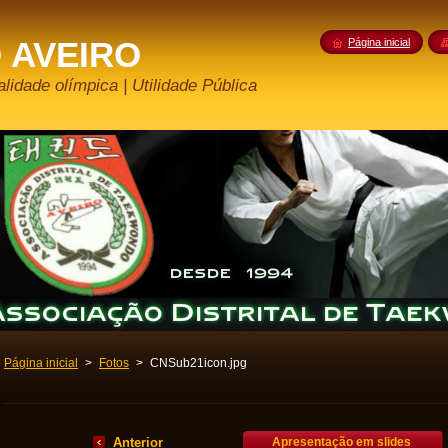
 AVEIRO
Página inicial
lidade olímpica | Utilidade Pública
Página inicial
>
Fotos
>
CNSub21icon.jpg
Anterior
Apresentação em slides